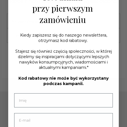
każde z nich należy zapakować i wysłać osobno.
przy pierwszym
zamówieniu
Nr zamówienia
*
Kiedy zapiszesz się do naszego newslettera,
E-mail
*
otrzymasz kod rabatowy.
Stajesz się również częścią społeczności, w której
dzielimy się inspiracjami dotyczącymi lepszych
Rozpocznij zwrot
nawyków konsumpcyjnych, wiadomościami i
aktualnymi kampaniami.*
Kod rabatowy nie może być wykorzystany
podczas kampanii.
10% rabatu na pierwsze zamówienie
Zapisując się do naszego newslettera,