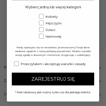
będziesz również otrzymywać wiadomości i
Wybierz jedną lub więcej kategorii
inspiracje bezpośrednio na swoją skrzynkę
odbiorczą.
Kobiety
Mężczyźni
Dzieci
Zarejestruj się
Niemowlę
Kiedy zapisujesz się na newsletter, przetwarzamy Twoje dane
osobowe zgodnie z naszą polityką prywatności. Możesz wycofać
swoją zgodę w dowolnym momencie, rezygnując z subskrypcji.
Consent
Przeczytałem i akceptuję warunki i zasady.
Nasz DILLING
ZAREJESTRUJ SIĘ
Zamów w DILLING
* Kod rabatowy jest ważny tylko raz dla jednego klienta.
Informacje