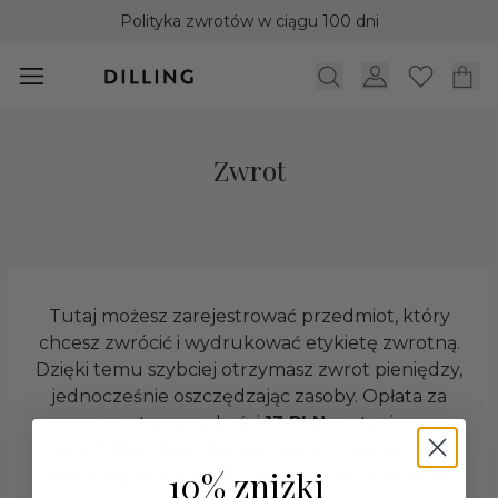
Polityka zwrotów w ciągu 100 dni
Zwrot
Tutaj możesz zarejestrować przedmiot, który
chcesz zwrócić i wydrukować etykietę zwrotną.
Dzięki temu szybciej otrzymasz zwrot pieniędzy,
jednocześnie oszczędzając zasoby. Opłata za
zwrot w wysokości
13 PLN
zostanie
automatycznie odjęta od kwoty zwrotu. Jeśli
10% zniżki
masz więcej niż jedno zamówienie do zwrotu,