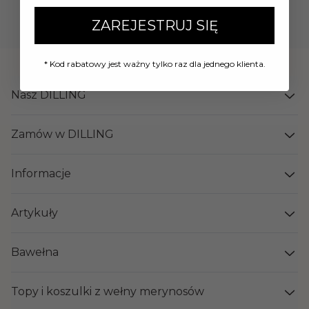
Zarejestruj się
ZAREJESTRUJ SIĘ
* Kod rabatowy jest ważny tylko raz dla jednego klienta.
Nasz DILLING
Zamów w DILLING
Informacje
Artykuły
Bawełna
Topy i koszulki z wełny merynosów