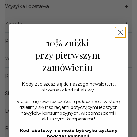
Wysyłka i dostawa
Zwroty
10% zniżki
Prawo do odstąpienia od umowy
przy pierwszym
Wadliwe lub nieprawidłowe produkty
zamówieniu
Reklamacje
Kiedy zapiszesz się do naszego newslettera,
otrzymasz kod rabatowy.
Siła wyższa
Stajesz się również częścią społeczności, w której
dzielimy się inspiracjami dotyczącymi lepszych
Dane osobowe
nawyków konsumpcyjnych, wiadomościami i
aktualnymi kampaniami.*
Różne
Kod rabatowy nie może być wykorzystany
podczas kampanii.