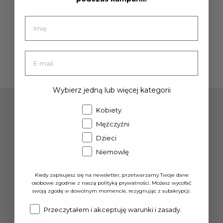
Obowiązuje od 21 czerwca 2021 r.
Wybierz jedną lub więcej kategorii
Kobiety
10% rabatu na pierwsze zamówienie
Mężczyźni
Zapisując się do naszego newslettera,
Dzieci
Niemowlę
będziesz również otrzymywać wiadomości i
inspiracje bezpośrednio na swoją skrzynkę
Kiedy zapisujesz się na newsletter, przetwarzamy Twoje dane
odbiorczą.
osobowe zgodnie z naszą polityką prywatności. Możesz wycofać
swoją zgodę w dowolnym momencie, rezygnując z subskrypcji.
Consent
Przeczytałem i akceptuję warunki i zasady.